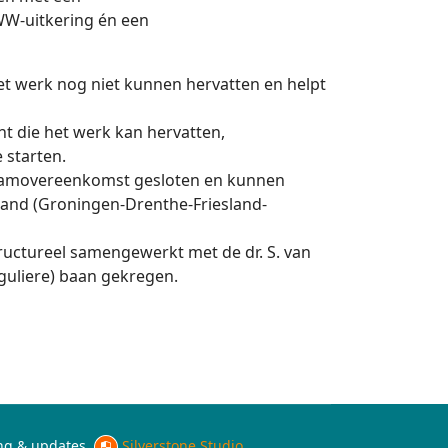
WW-uitkering én een
et werk nog niet kunnen hervatten en helpt
t die het werk kan hervatten,
 starten.
Raamovereenkomst gesloten en kunnen
land (Groningen-Drenthe-Friesland-
ructureel samengewerkt met de dr. S. van
guliere) baan gekregen.
ing & updates
Silverstone Studio