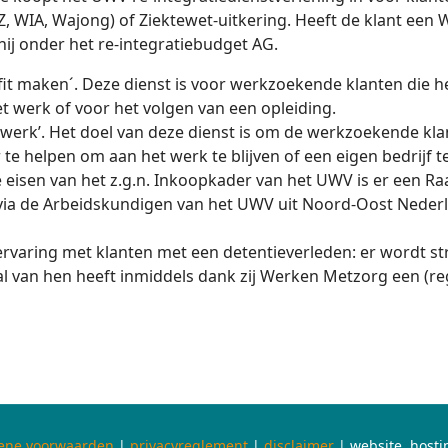
 WIA, Wajong) of Ziektewet-uitkering. Heeft de klant een 
hij onder het re-integratiebudget AG.
it maken´. Deze dienst is voor werkzoekende klanten die h
t werk of voor het volgen van een opleiding.
werk’. Het doel van deze dienst is om de werkzoekende klan
te helpen om aan het werk te blijven of een eigen bedrijf te
eisen van het z.g.n. Inkoopkader van het UWV is er een 
 via de Arbeidskundigen van het UWV uit Noord-Oost Neder
rvaring met klanten met een detentieverleden: er wordt st
l van hen heeft inmiddels dank zij Werken Metzorg een (re
ene voorwaarden
|
privacyreglement
|
disclaimer
| website, host