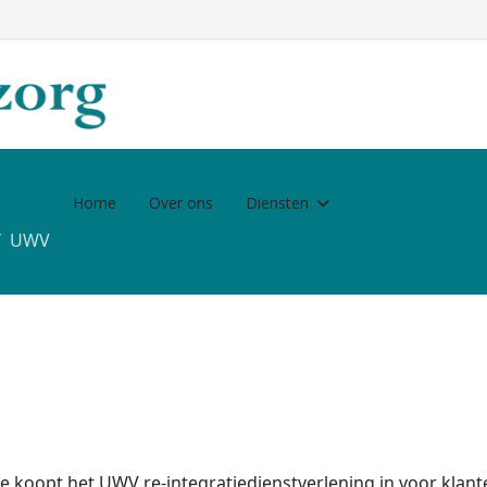
Home
Over ons
Diensten
Informatie
UWV
e koopt het UWV re-integratiedienstverlening in voor klan