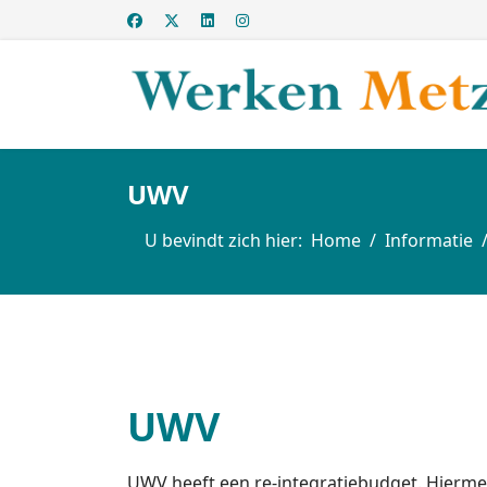
UWV
U bevindt zich hier:
Home
Informatie
UWV
UWV heeft een re-integratiebudget. Hierme